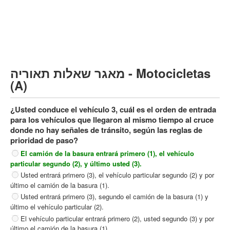
Vehículo de carga pesado (C)
Transporte público (D)
קורס תאוריה
ספר תאוריה
מאגר שאלות תאוריה - Motocicletas
צור קשר
(A)
¿Usted conduce el vehículo 3, cuál es el orden de entrada
para los vehículos que llegaron al mismo tiempo al cruce
donde no hay señales de tránsito, según las reglas de
prioridad de paso?
El camión de la basura entrará primero (1), el vehículo
particular segundo (2), y último usted (3).
Usted entrará primero (3), el vehículo particular segundo (2) y por
último el camión de la basura (1).
Usted entrará primero (3), segundo el camión de la basura (1) y
último el vehículo particular (2).
El vehículo particular entrará primero (2), usted segundo (3) y por
último el camión de la basura (1).