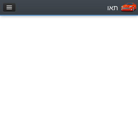
תאו
עמוד הבית
מבחן
Automóviles (B)
Motocicletas (A)
Tractores (1)
Vehículo de carga liviano (C1)
Vehículo de carga pesado (C)
Transporte público (D)
מאגר שאלות
Automóviles (B)
Motocicletas (A)
Tractores (1)
Vehículo de carga liviano (C1)