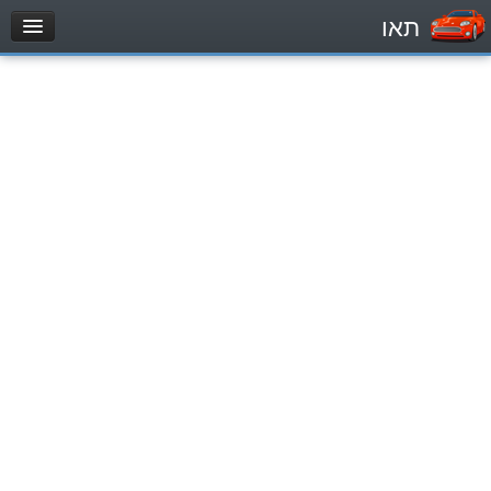
תאו
עמוד הבית
מבחן
Automóviles (B)
Motocicletas (A)
Tractores (1)
Vehículo de carga liviano (C1)
Vehículo de carga pesado (C)
Transporte público (D)
מאגר שאלות
Automóviles (B)
Motocicletas (A)
Tractores (1)
Vehículo de carga liviano (C1)