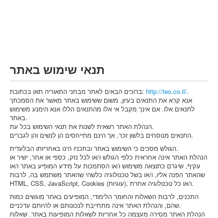
Vehículo de carga pesado (C)
Transporte público (D)
קורס תאוריה
ספר תאוריה
תנאי שימוש באתר
צור קשר
.
http://teo.co.il/
ברוכים הבאים לאתר מבחני התאוריה תאו בכתובת:
אנא קרא את התנאים בעיון, משום ששימוש באתר מאשר את הסמכתך
לתנאים אלו. אם אינך מקבל אי אלו מהתנאים הללו אנא הימנע משימוש
באתר.
הנהלת האתר רשאית לשנות את תנאי השימוש בכל עת.
התנאים מנוסחים בלשון זכר, אך הינם מתייחסים הן לנשים והן לגברים.
הגולש מסכים כי השימוש באתר ובתכניו הינו באחריותו הבלעדית.
הנהלת האתר אינה אחראית כלפי הגולש ו/או לכל נזק, כספי או אחר, ישיר או
עקיף, שיגרם כתוצאה משימוש ו/או הסתמכות על מידע המופיע באתר ו/או
שהאתר הפנה אליו, ו/או בשל טכנולוגיה כלשהי שהאתר משתמש בה, לרבות
HTML, CSS, JavaScript, Cookies (עוגיות), ו/או כל טכנולוגיה אחרת.
התכנים, לרבות השאלות והחומר הלימודי, המופיעים באתר מוגשים כמות
שהם, והנהלת האתר אינה מתחייבת לנכונותם או להיותם עדכניים.
הנהלת האתר מסירה מעצמה כל אחריות לשאלות המופיעות באתר. שאלות