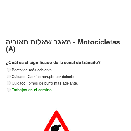
Vehículo de carga pesado (C)
Transporte público (D)
קורס תאוריה
ספר תאוריה
מאגר שאלות תאוריה - Motocicletas
צור קשר
(A)
¿Cuál es el significado de la señal de tránsito?
Peatones más adelante.
Cuidado! Camino abrupto por delante.
Cuidado, lomos de burro más adelante.
Trabajos en el camino.