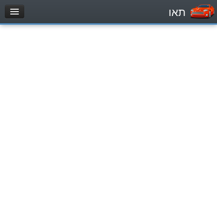
תאו
עמוד הבית
מבחן
Automóviles (B)
Motocicletas (A)
Tractores (1)
Vehículo de carga liviano (C1)
Vehículo de carga pesado (C)
Transporte público (D)
מאגר שאלות
Automóviles (B)
Motocicletas (A)
Tractores (1)
Vehículo de carga liviano (C1)