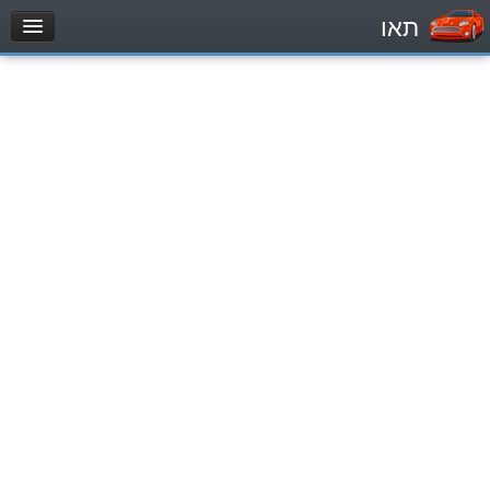
תאו
עמוד הבית
מבחן
Automóviles (B)
Motocicletas (A)
Tractores (1)
Vehículo de carga liviano (C1)
Vehículo de carga pesado (C)
Transporte público (D)
מאגר שאלות
Automóviles (B)
Motocicletas (A)
Tractores (1)
Vehículo de carga liviano (C1)