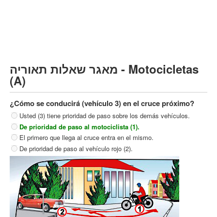
Vehículo de carga pesado (C)
Transporte público (D)
קורס תאוריה
ספר תאוריה
מאגר שאלות תאוריה - Motocicletas
צור קשר
(A)
¿Cómo se conducirá (vehículo 3) en el cruce próximo?
Usted (3) tiene prioridad de paso sobre los demás vehículos.
De prioridad de paso al motociclista (1).
El primero que llega al cruce entra en el mismo.
De prioridad de paso al vehículo rojo (2).