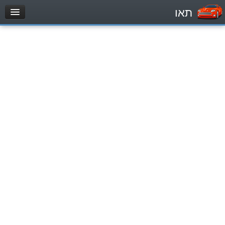
תאו
עמוד הבית
מבחן
Automóviles (B)
Motocicletas (A)
Tractores (1)
Vehículo de carga liviano (C1)
Vehículo de carga pesado (C)
Transporte público (D)
מאגר שאלות
Automóviles (B)
Motocicletas (A)
Tractores (1)
Vehículo de carga liviano (C1)