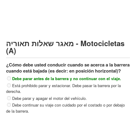
Vehículo de carga pesado (C)
Transporte público (D)
קורס תאוריה
ספר תאוריה
מאגר שאלות תאוריה - Motocicletas
צור קשר
(A)
¿Cómo debe usted conducir cuando se acerca a la barrera
cuando está bajada (es decir: en posición horizontal)?
Debe parar antes de la barrera y no continuar con el viaje.
Está prohibido parar y estacionar. Debe pasar la barrera por la
derecha.
Debe parar y apagar el motor del vehículo.
Debe continuar su viaje con cuidado por el costado o por debajo
de la barrera.