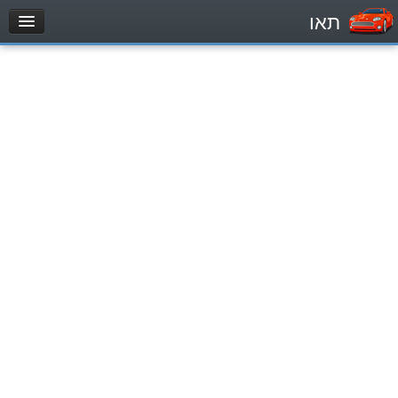
תאו
עמוד הבית
מבחן
Automóviles (B)
Motocicletas (A)
Tractores (1)
Vehículo de carga liviano (C1)
Vehículo de carga pesado (C)
Transporte público (D)
מאגר שאלות
Automóviles (B)
Motocicletas (A)
Tractores (1)
Vehículo de carga liviano (C1)