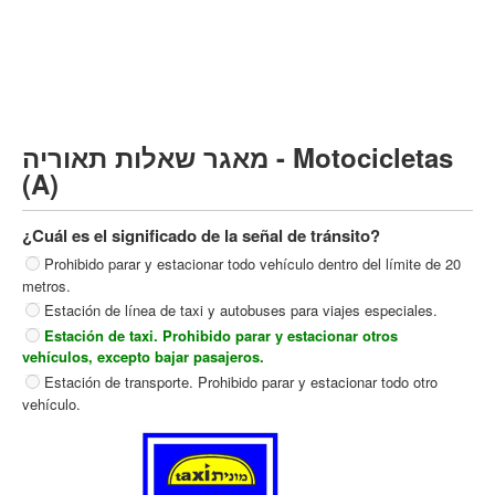
Vehículo de carga pesado (C)
Transporte público (D)
קורס תאוריה
ספר תאוריה
מאגר שאלות תאוריה - Motocicletas
צור קשר
(A)
¿Cuál es el significado de la señal de tránsito?
Prohibido parar y estacionar todo vehículo dentro del límite de 20
metros.
Estación de línea de taxi y autobuses para viajes especiales.
Estación de taxi. Prohibido parar y estacionar otros
vehículos, excepto bajar pasajeros.
Estación de transporte. Prohibido parar y estacionar todo otro
vehículo.