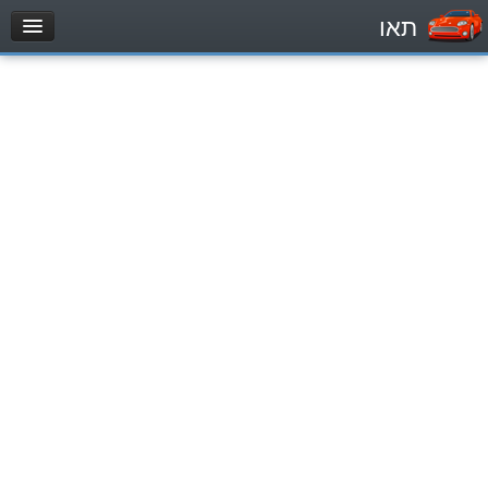
תאו
עמוד הבית
מבחן
Automóviles (B)
Motocicletas (A)
Tractores (1)
Vehículo de carga liviano (C1)
Vehículo de carga pesado (C)
Transporte público (D)
מאגר שאלות
Automóviles (B)
Motocicletas (A)
Tractores (1)
Vehículo de carga liviano (C1)