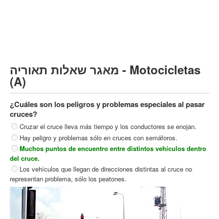
Vehículo de carga pesado (C)
Transporte público (D)
קורס תאוריה
ספר תאוריה
מאגר שאלות תאוריה - Motocicletas
צור קשר
(A)
¿Cuáles son los peligros y problemas especiales al pasar
cruces?
Cruzar el cruce lleva más tiempo y los conductores se enojan.
Hay peligro y problemas sólo en cruces con semáforos.
Muchos puntos de encuentro entre distintos vehículos dentro
del cruce.
Los vehículos que llegan de direcciones distintas al cruce no
representan problema, sólo los peatones.