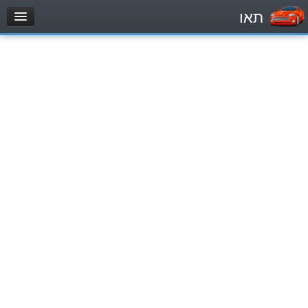
תאו
עמוד הבית
מבחן
Automóviles (B)
Motocicletas (A)
Tractores (1)
Vehículo de carga liviano (C1)
Vehículo de carga pesado (C)
Transporte público (D)
מאגר שאלות
Automóviles (B)
Motocicletas (A)
Tractores (1)
Vehículo de carga liviano (C1)