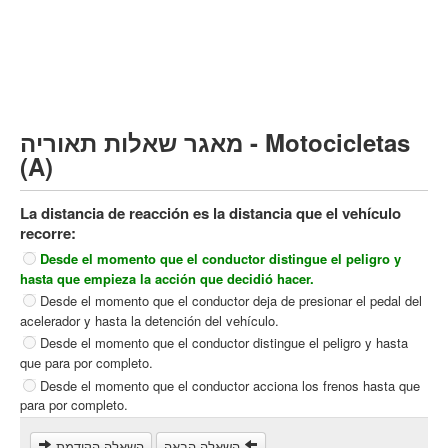
Vehículo de carga pesado (C)
Transporte público (D)
קורס תאוריה
ספר תאוריה
מאגר שאלות תאוריה - Motocicletas
צור קשר
(A)
La distancia de reacción es la distancia que el vehículo
recorre:
Desde el momento que el conductor distingue el peligro y
hasta que empieza la acción que decidió hacer.
Desde el momento que el conductor deja de presionar el pedal del
acelerador y hasta la detención del vehículo.
Desde el momento que el conductor distingue el peligro y hasta
que para por completo.
Desde el momento que el conductor acciona los frenos hasta que
para por completo.
השאלה הבאה
השאלה הקודמת