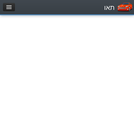
תאו
עמוד הבית
מבחן
Automóviles (B)
Motocicletas (A)
Tractores (1)
Vehículo de carga liviano (C1)
Vehículo de carga pesado (C)
Transporte público (D)
מאגר שאלות
Automóviles (B)
Motocicletas (A)
Tractores (1)
Vehículo de carga liviano (C1)