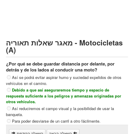
Vehículo de carga pesado (C)
Transporte público (D)
קורס תאוריה
ספר תאוריה
מאגר שאלות תאוריה - Motocicletas
צור קשר
(A)
¿Por qué se debe guardar distancia por delante, por
detrás y de los lados al conducir una moto?
Así se podrá evitar aspirar humo y suciedad expelidos de otros
vehículos en el camino.
Debido a que así aseguraremos tiempo y espacio de
respuesta suficiente a los peligros y amenazas originadas por
otros vehículos.
Así reduciremos el campo visual y la posibilidad de usar la
banqueta.
Para poder desviarse de un carril a otro fácilmente.
השאלה הבאה
השאלה הקודמת