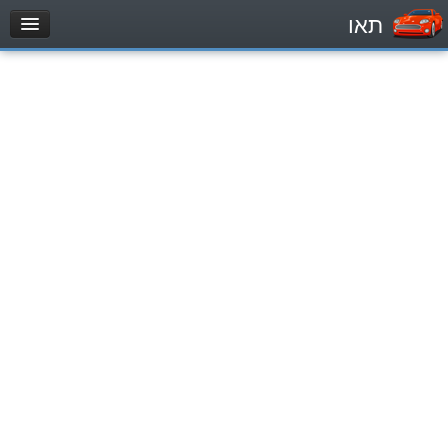
תאו
עמוד הבית
מבחן
Automóviles (B)
Motocicletas (A)
Tractores (1)
Vehículo de carga liviano (C1)
Vehículo de carga pesado (C)
Transporte público (D)
מאגר שאלות
Automóviles (B)
Motocicletas (A)
Tractores (1)
Vehículo de carga liviano (C1)