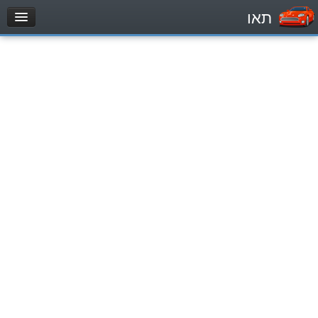
תאו
עמוד הבית
מבחן
Automóviles (B)
Motocicletas (A)
Tractores (1)
Vehículo de carga liviano (C1)
Vehículo de carga pesado (C)
Transporte público (D)
מאגר שאלות
Automóviles (B)
Motocicletas (A)
Tractores (1)
Vehículo de carga liviano (C1)