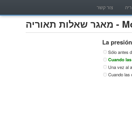
יה
צור קשר
Motocic)
La presión
Sólo antes 
Cuando las 
Una vez al 
Cuando las c