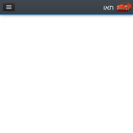
תאו
עמוד הבית
מבחן
Automóviles (B)
Motocicletas (A)
Tractores (1)
Vehículo de carga liviano (C1)
Vehículo de carga pesado (C)
Transporte público (D)
מאגר שאלות
Automóviles (B)
Motocicletas (A)
Tractores (1)
Vehículo de carga liviano (C1)