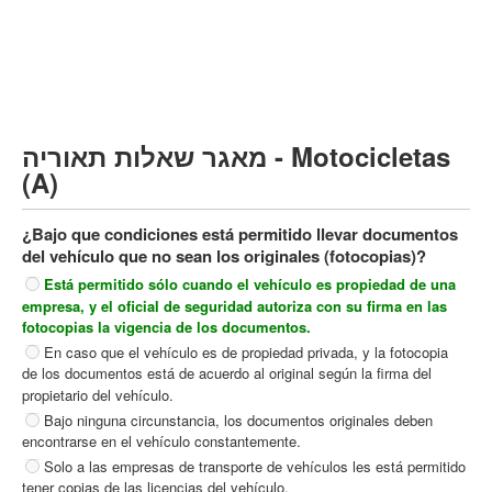
Vehículo de carga pesado (C)
Transporte público (D)
קורס תאוריה
ספר תאוריה
מאגר שאלות תאוריה - Motocicletas
צור קשר
(A)
¿Bajo que condiciones está permitido llevar documentos
del vehículo que no sean los originales (fotocopias)?
Está permitido sólo cuando el vehículo es propiedad de una
empresa, y el oficial de seguridad autoriza con su firma en las
fotocopias la vigencia de los documentos.
En caso que el vehículo es de propiedad privada, y la fotocopia
de los documentos está de acuerdo al original según la firma del
propietario del vehículo.
Bajo ninguna circunstancia, los documentos originales deben
encontrarse en el vehículo constantemente.
Solo a las empresas de transporte de vehículos les está permitido
tener copias de las licencias del vehículo.