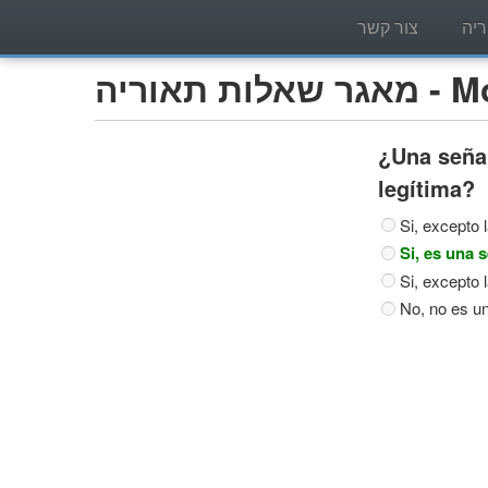
יה
צור קשר
Motocic)
¿Una señal
legítima?
Si, excepto l
Si, es una s
Si, excepto l
No, no es un