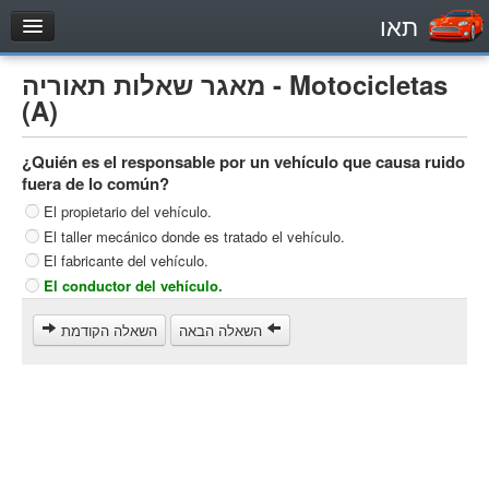
תאו
עמוד הבית
מאגר שאלות תאוריה - Motocicletas
מבחן
(A)
Automóviles (B)
¿Quién es el responsable por un vehículo que causa ruido
Motocicletas (A)
fuera de lo común?
Tractores (1)
El propietario del vehículo.
El taller mecánico donde es tratado el vehículo.
Vehículo de carga liviano (C1)
El fabricante del vehículo.
Vehículo de carga pesado (C)
El conductor del vehículo.
Transporte público (D)
השאלה הבאה
השאלה הקודמת
מאגר שאלות
Automóviles (B)
Motocicletas (A)
Tractores (1)
Vehículo de carga liviano (C1)