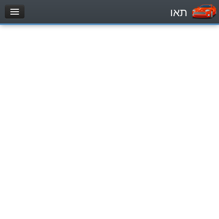
תאו
עמוד הבית
מבחן
Automóviles (B)
Motocicletas (A)
Tractores (1)
Vehículo de carga liviano (C1)
Vehículo de carga pesado (C)
Transporte público (D)
מאגר שאלות
Automóviles (B)
Motocicletas (A)
Tractores (1)
Vehículo de carga liviano (C1)