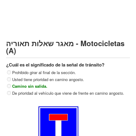
Vehículo de carga pesado (C)
Transporte público (D)
קורס תאוריה
ספר תאוריה
מאגר שאלות תאוריה - Motocicletas
צור קשר
(A)
¿Cuál es el significado de la señal de tránsito?
Prohibido girar al final de la sección.
Usted tiene prioridad en camino angosto.
Camino sin salida.
De prioridad al vehículo que viene de frente en camino angosto.