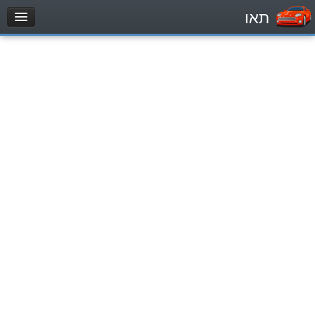
תאו
עמוד הבית
מבחן
Automóviles (B)
Motocicletas (A)
Tractores (1)
Vehículo de carga liviano (C1)
Vehículo de carga pesado (C)
Transporte público (D)
מאגר שאלות
Automóviles (B)
Motocicletas (A)
Tractores (1)
Vehículo de carga liviano (C1)