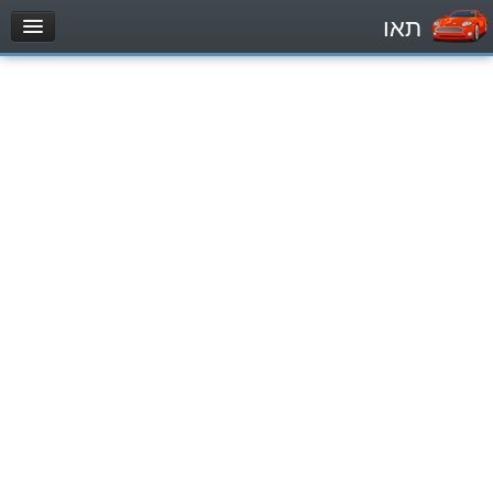
תאו
עמוד הבית
מבחן
Automóviles (B)
Motocicletas (A)
Tractores (1)
Vehículo de carga liviano (C1)
Vehículo de carga pesado (C)
Transporte público (D)
מאגר שאלות
Automóviles (B)
Motocicletas (A)
Tractores (1)
Vehículo de carga liviano (C1)