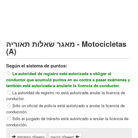
Vehículo de carga pesado (C)
Transporte público (D)
קורס תאוריה
ספר תאוריה
מאגר שאלות תאוריה - Motocicletas
צור קשר
(A)
Según el sistema de puntos:
La autoridad de registro está autorizada a obligar al
conductor que acumuló puntos en su contra a pasar exámenes y
también está autorizada a anularle la licencia de conductor.
La autoridad de registro no está autorizada anular la licencia de
conductor.
Sólo un oficial de policía está autorizado a anular la licencia de
conducción.
Sólo el juzgado de tránsito está autorizado a anular la licencia de
conducción.
השאלה הבאה
השאלה הקודמת