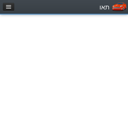
תאו
עמוד הבית
מבחן
Automóviles (B)
Motocicletas (A)
Tractores (1)
Vehículo de carga liviano (C1)
Vehículo de carga pesado (C)
Transporte público (D)
מאגר שאלות
Automóviles (B)
Motocicletas (A)
Tractores (1)
Vehículo de carga liviano (C1)