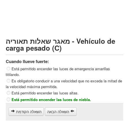
Vehículo de carga pesado (C)
Transporte público (D)
קורס תאוריה
ספר תאוריה
מאגר שאלות תאוריה - Vehículo de
צור קשר
carga pesado (C)
Cuando llueve fuerte:
Está permitido encender las luces de emergencia amarillas
titilando.
Es obligatorio conducir a una velocidad que no exceda la mitad de
la velocidad máxima permitida.
Está permitido encender las luces altas.
Está permitido encender las luces de niebla.
השאלה הבאה
השאלה הקודמת