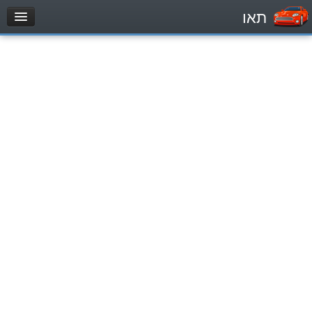
תאו
עמוד הבית
מבחן
Automóviles (B)
Motocicletas (A)
Tractores (1)
Vehículo de carga liviano (C1)
Vehículo de carga pesado (C)
Transporte público (D)
מאגר שאלות
Automóviles (B)
Motocicletas (A)
Tractores (1)
Vehículo de carga liviano (C1)