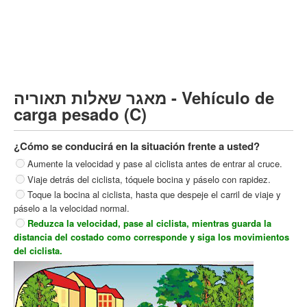
Vehículo de carga pesado (C)
Transporte público (D)
קורס תאוריה
ספר תאוריה
מאגר שאלות תאוריה - Vehículo de
צור קשר
carga pesado (C)
¿Cómo se conducirá en la situación frente a usted?
Aumente la velocidad y pase al ciclista antes de entrar al cruce.
Viaje detrás del ciclista, tóquele bocina y páselo con rapidez.
Toque la bocina al ciclista, hasta que despeje el carril de viaje y
páselo a la velocidad normal.
Reduzca la velocidad, pase al ciclista, mientras guarda la
distancia del costado como corresponde y siga los movimientos
del ciclista.