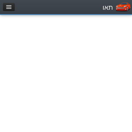
תאו
עמוד הבית
מבחן
Automóviles (B)
Motocicletas (A)
Tractores (1)
Vehículo de carga liviano (C1)
Vehículo de carga pesado (C)
Transporte público (D)
מאגר שאלות
Automóviles (B)
Motocicletas (A)
Tractores (1)
Vehículo de carga liviano (C1)