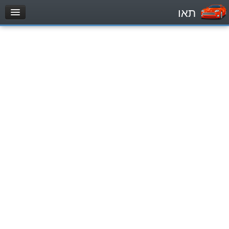
תאו
עמוד הבית
מבחן
Automóviles (B)
Motocicletas (A)
Tractores (1)
Vehículo de carga liviano (C1)
Vehículo de carga pesado (C)
Transporte público (D)
מאגר שאלות
Automóviles (B)
Motocicletas (A)
Tractores (1)
Vehículo de carga liviano (C1)