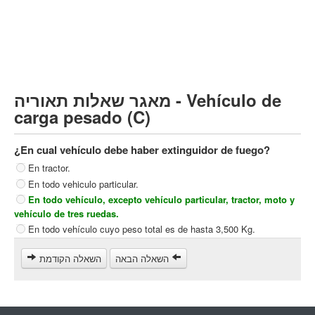
Vehículo de carga pesado (C)
Transporte público (D)
קורס תאוריה
ספר תאוריה
מאגר שאלות תאוריה - Vehículo de
צור קשר
carga pesado (C)
¿En cual vehículo debe haber extinguidor de fuego?
En tractor.
En todo vehiculo particular.
En todo vehículo, excepto vehículo particular, tractor, moto y
vehículo de tres ruedas.
En todo vehículo cuyo peso total es de hasta 3,500 Kg.
השאלה הבאה
השאלה הקודמת