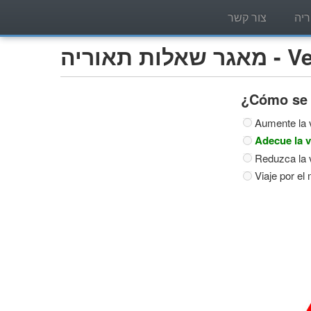
יה
צור קשר
Vehíc)
¿Cómo se c
Aumente la v
Adecue la v
Reduzca la v
Viaje por el