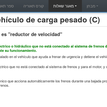
מבחן
מאגר שאלות
קורס תאוריה
ספר תאור
מאגר שאלות תאוריה - ulo de carga pesado (C
 es "reductor de velocidad"
trico o hidráulico que no está conectado al sistema de frenos de
nte su funcionamiento.
alado en el vehículo que ayuda a frenar de urgencia y detiene el vehíc
rico que no está conectado al sistema de frenos y para el motor, y d
ónico que acciona automáticamente los frenos durante una bajada pro
frenos.