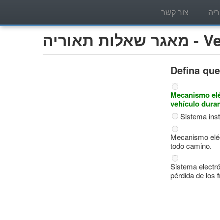
יה
צור קשר
Vehíc)
Defina que
Mecanismo eléc
vehículo dura
Sistema inst
Mecanismo eléct
todo camino.
Sistema electr
pérdida de los 