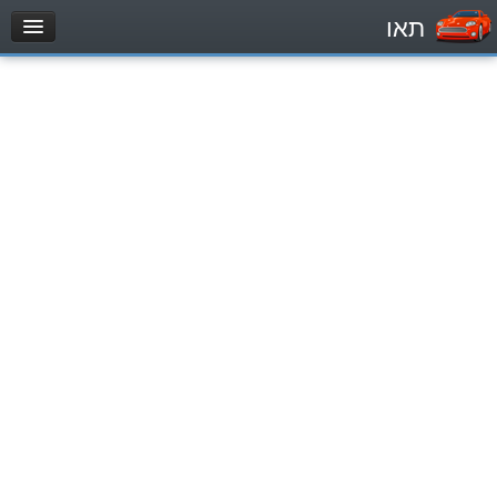
תאו
עמוד הבית
מבחן
Automóviles (B)
Motocicletas (A)
Tractores (1)
Vehículo de carga liviano (C1)
Vehículo de carga pesado (C)
Transporte público (D)
מאגר שאלות
Automóviles (B)
Motocicletas (A)
Tractores (1)
Vehículo de carga liviano (C1)