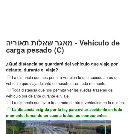
Vehículo de carga pesado (C)
Transporte público (D)
קורס תאוריה
ספר תאוריה
מאגר שאלות תאוריה - Vehículo de
צור קשר
carga pesado (C)
¿Qué distancia se guardará del vehículo que viaje por
delante, durante el viaje?
La distancia que nos permita ver bien lo que sucede antes del
vehículo que viaja delante de nosotros, en todo momento.
Toda distancia que nos permita ver las ruedas traseras del
vehículo por delante durante el viaje.
La distancia que evita la entrada de otros vehículos en la misma.
La distancia exigida por la ley para evitar accidente en todo
momento, tomando en cuenta todos los componentes.