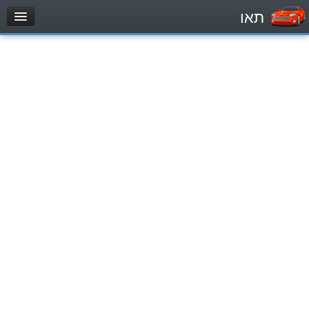
תאו
עמוד הבית
מבחן
Automóviles (B)
Motocicletas (A)
Tractores (1)
Vehículo de carga liviano (C1)
Vehículo de carga pesado (C)
Transporte público (D)
מאגר שאלות
Automóviles (B)
Motocicletas (A)
Tractores (1)
Vehículo de carga liviano (C1)