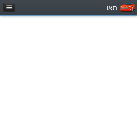
תאו
עמוד הבית
מבחן
Automóviles (B)
Motocicletas (A)
Tractores (1)
Vehículo de carga liviano (C1)
Vehículo de carga pesado (C)
Transporte público (D)
מאגר שאלות
Automóviles (B)
Motocicletas (A)
Tractores (1)
Vehículo de carga liviano (C1)