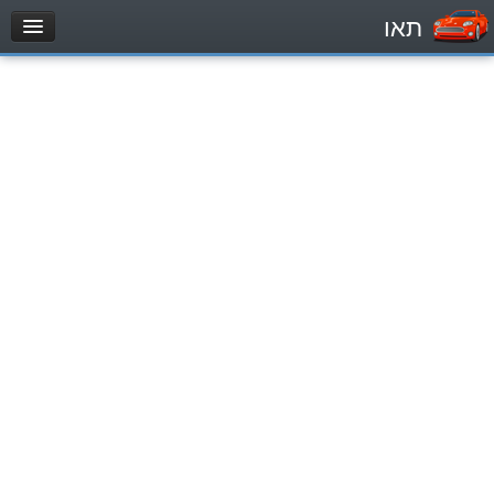
תאו
עמוד הבית
מבחן
Automóviles (B)
Motocicletas (A)
Tractores (1)
Vehículo de carga liviano (C1)
Vehículo de carga pesado (C)
Transporte público (D)
מאגר שאלות
Automóviles (B)
Motocicletas (A)
Tractores (1)
Vehículo de carga liviano (C1)