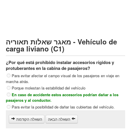
Vehículo de carga pesado (C)
Transporte público (D)
קורס תאוריה
ספר תאוריה
מאגר שאלות תאוריה - Vehículo de
צור קשר
carga liviano (C1)
¿Por qué está prohibido instalar accesorios rígidos y
protuberantes en la cabina de pasajeros?
Para evitar afectar el campo visual de los pasajeros en viaje en
marcha atrás.
Porque molestan la estabilidad del vehículo
En caso de accidente estos accesorios podrían dañar a los
pasajeros y al conductor.
Para evitar la posibilidad de dañar las cubiertas del vehículo.
השאלה הבאה
השאלה הקודמת