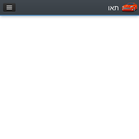
תאו
עמוד הבית
מבחן
Automóviles (B)
Motocicletas (A)
Tractores (1)
Vehículo de carga liviano (C1)
Vehículo de carga pesado (C)
Transporte público (D)
מאגר שאלות
Automóviles (B)
Motocicletas (A)
Tractores (1)
Vehículo de carga liviano (C1)