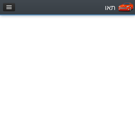
תאו
עמוד הבית
מבחן
Automóviles (B)
Motocicletas (A)
Tractores (1)
Vehículo de carga liviano (C1)
Vehículo de carga pesado (C)
Transporte público (D)
מאגר שאלות
Automóviles (B)
Motocicletas (A)
Tractores (1)
Vehículo de carga liviano (C1)