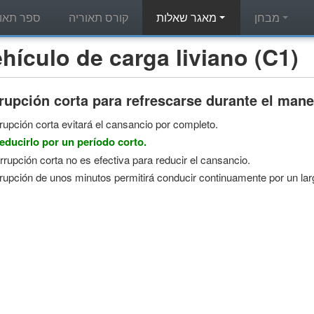
מבחן
מאגר שאלות
קורס תאוריה
ספר תאור
מאגר שאלות תאוריה - ulo de carga liviano (C1
rupción corta para refrescarse durante el mane
rrupción corta evitará el cansancio por completo.
reducirlo por un período corto.
rrupción corta no es efectiva para reducir el cansancio.
rrupción de unos minutos permitirá conducir continuamente por un lar