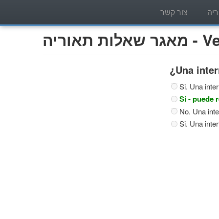
יה
צור קשר
Vehíc)
¿Una inter
Si. Una inte
Si - puede 
No. Una inte
Si. Una inte