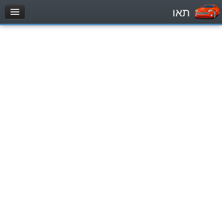
תאו
עמוד הבית
מבחן
Automóviles (B)
Motocicletas (A)
Tractores (1)
Vehículo de carga liviano (C1)
Vehículo de carga pesado (C)
Transporte público (D)
מאגר שאלות
Automóviles (B)
Motocicletas (A)
Tractores (1)
Vehículo de carga liviano (C1)