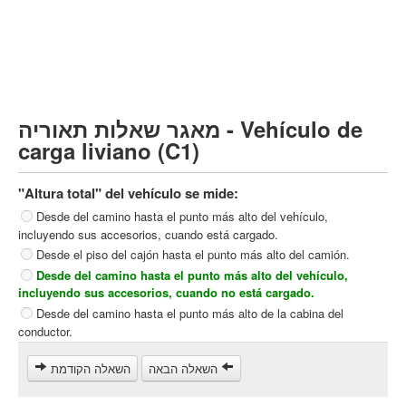
Vehículo de carga pesado (C)
Transporte público (D)
קורס תאוריה
ספר תאוריה
מאגר שאלות תאוריה - Vehículo de
צור קשר
carga liviano (C1)
"Altura total" del vehículo se mide:
Desde del camino hasta el punto más alto del vehículo,
incluyendo sus accesorios, cuando está cargado.
Desde el piso del cajón hasta el punto más alto del camión.
Desde del camino hasta el punto más alto del vehículo,
incluyendo sus accesorios, cuando no está cargado.
Desde del camino hasta el punto más alto de la cabina del
conductor.
השאלה הבאה
השאלה הקודמת