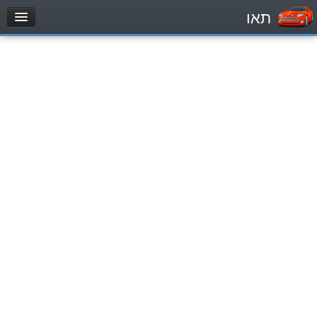
תאו
עמוד הבית
מבחן
Automóviles (B)
Motocicletas (A)
Tractores (1)
Vehículo de carga liviano (C1)
Vehículo de carga pesado (C)
Transporte público (D)
מאגר שאלות
Automóviles (B)
Motocicletas (A)
Tractores (1)
Vehículo de carga liviano (C1)