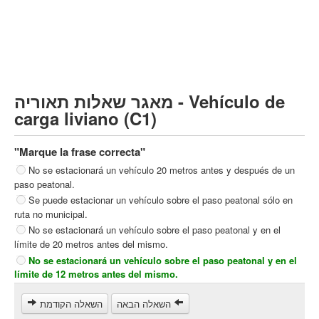
Vehículo de carga pesado (C)
Transporte público (D)
קורס תאוריה
ספר תאוריה
מאגר שאלות תאוריה - Vehículo de
צור קשר
carga liviano (C1)
"Marque la frase correcta"
No se estacionará un vehículo 20 metros antes y después de un
paso peatonal.
Se puede estacionar un vehículo sobre el paso peatonal sólo en
ruta no municipal.
No se estacionará un vehículo sobre el paso peatonal y en el
límite de 20 metros antes del mismo.
No se estacionará un vehículo sobre el paso peatonal y en el
límite de 12 metros antes del mismo.
השאלה הבאה
השאלה הקודמת