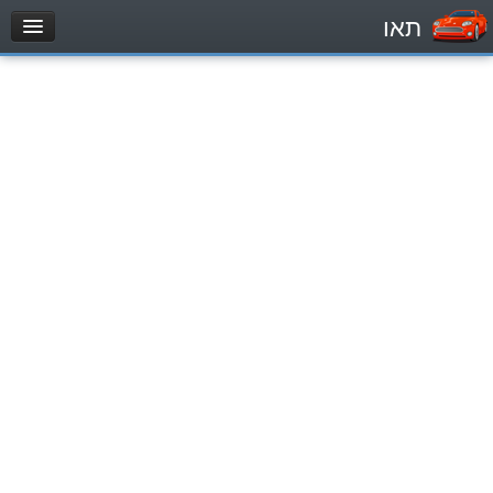
תאו
עמוד הבית
מבחן
Automóviles (B)
Motocicletas (A)
Tractores (1)
Vehículo de carga liviano (C1)
Vehículo de carga pesado (C)
Transporte público (D)
מאגר שאלות
Automóviles (B)
Motocicletas (A)
Tractores (1)
Vehículo de carga liviano (C1)