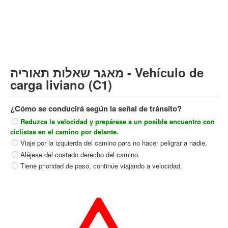
Vehículo de carga pesado (C)
Transporte público (D)
קורס תאוריה
ספר תאוריה
מאגר שאלות תאוריה - Vehículo de
צור קשר
carga liviano (C1)
¿Cómo se conducirá según la señal de tránsito?
Reduzca la velocidad y prepárese a un posible encuentro con
ciclistas en el camino por delante.
Viaje por la izquierda del camino para no hacer peligrar a nadie.
Aléjese del costado derecho del camino.
Tiene prioridad de paso, continúe viajando a velocidad.