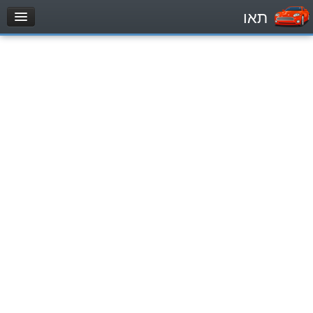
תאו
עמוד הבית
מבחן
Automóviles (B)
Motocicletas (A)
Tractores (1)
Vehículo de carga liviano (C1)
Vehículo de carga pesado (C)
Transporte público (D)
מאגר שאלות
Automóviles (B)
Motocicletas (A)
Tractores (1)
Vehículo de carga liviano (C1)