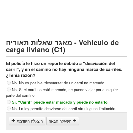
Vehículo de carga pesado (C)
Transporte público (D)
קורס תאוריה
ספר תאוריה
מאגר שאלות תאוריה - Vehículo de
צור קשר
carga liviano (C1)
El policía le hizo un reporte debido a “desviación del
carril”, y en el camino no hay ninguna marca de carriles.
¿Tenia razón?
No. No es posible “desviarse” de un carril no marcado.
No. Si el carril no está marcado, se puede viajar por cualquier
parte del camino.
Si. “Carril” puede estar marcado y puede no estarlo.
No. La ley permite desviarse del carril sin ninguna limitación.
השאלה הבאה
השאלה הקודמת