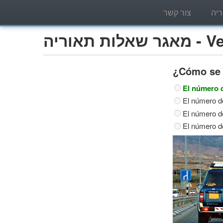
יה
צור קשר
Vehíc)
¿Cómo se 
El número d
El número de
El número de
El número de